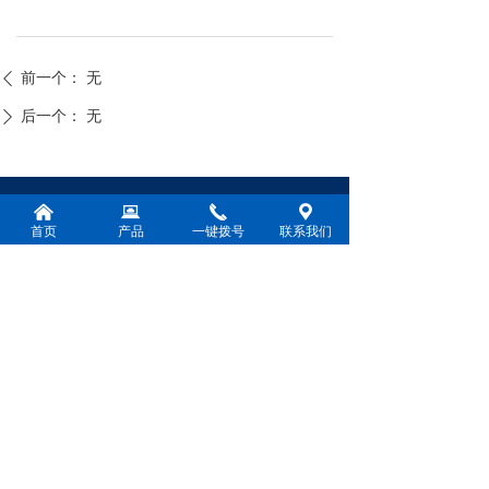
前一个：
无
ꄴ
后一个：
无
ꄲ
낀
뀵
끅
끇
电话：
0571-83782000
首页
产品
一键拨号
联系我们
传真：
0571-82651736
邮箱：
hzfrk@163.com
地址：
浙江省杭州市萧山经济技术开
微信扫一扫
发区鸿宁路658号
浙ICP备2021007385号-2
本网站由阿里云提供云计算及安全服务